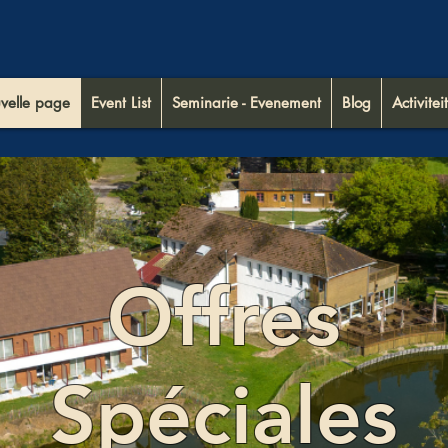
velle page
Event List
Seminarie - Evenement
Blog
Activiteit
Offres
Spéciales