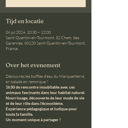
Tijd en locatie
06 jul 2024, 10:30 – 12:00
Saint-Quentin-en-Tourmont, 32 Chem. des
Garennes, 80120 Saint-Quentin-en-Tourmont,
France
Over het evenement
Découvrez les buffles d'eau du Marquenterre
en balade en remorque !
1h30 de rencontre inoubliable avec ces
animaux fascinants dans leur habitat naturel.
Nourrissage, découverte de leur mode de vie
et de leur rôle dans l'écosystème.
Expérience pédagogique et ludique pour
toute la famille.
Un moment unique à partager !