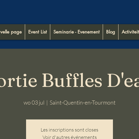
velle page
Event List
Seminarie - Evenement
Blog
Activiteit
ortie Buffles D'e
wo 03 jul
  |  
Saint-Quentin-en-Tourmont
Les inscriptions sont closes
Voir d'autres événements