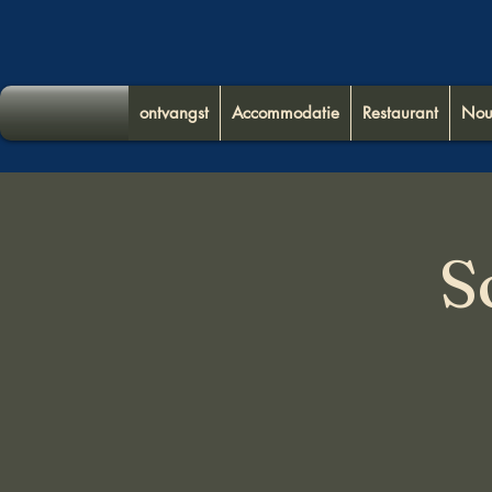
ontvangst
Accommodatie
Restaurant
Nou
S