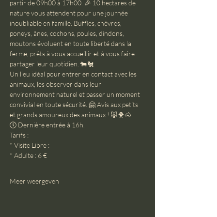
partir de 09h00 à 17h00. 🎉 10 hectares de 
nature vous attendent pour une journée 
inoubliable en famille. Buffles, chèvres, 
poneys, ânes, cochons, poules, dindons, 
moutons évoluent en toute liberté dans la 
ferme, prêts à vous accueillir et à vous faire 
partager leur quotidien. 🐄🐔
Un lieu idéal pour entrer en contact avec les 
animaux, les observer dans leur 
environnement naturel et passer un moment 
convivial en toute sécurité. 🤗 Avis aux petits 
et grands amoureux des animaux ! 🐷🐥🐴
🕔 Dernière entrée à 16h.
Tarifs :
* Visite Libre :
* Adulte : 6 €
Meer weergeven