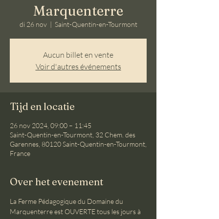
Marquenterre
di 26 nov
  |  
Saint-Quentin-en-Tourmont
Aucun billet en vente
Voir d'autres événements
Tijd en locatie
26 nov 2024, 09:00 – 11:45
Saint-Quentin-en-Tourmont, 32 Chem. des
Garennes, 80120 Saint-Quentin-en-Tourmont,
France
Over het evenement
La Ferme Pédagogique du Domaine du 
Marquenterre est OUVERTE tous les jours à 