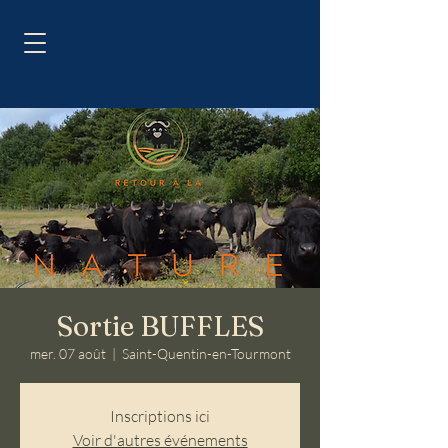
Sortie BUFFLES
mer. 07 août
  |  
Saint-Quentin-en-Tourmont
Inscriptions ici
Voir d'autres événements