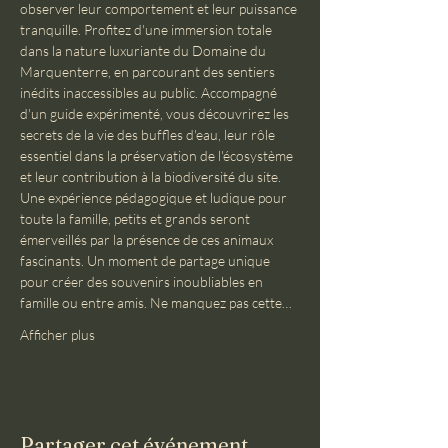
observer leur comportement et leur puissance 
tranquille. Profitez d'une immersion totale 
dans la nature luxuriante du Domaine du 
Marquenterre, en parcourant des sentiers 
inédits inaccessibles au public. Accompagné 
d'un guide expérimenté, vous découvrirez les 
secrets de la vie des buffles d'eau, leur rôle 
essentiel dans la préservation de l'écosystème 
et leur contribution à la biodiversité du site. 
Une expérience pédagogique et ludique pour 
toute la famille, petits et grands seront 
émerveillés par la présence de ces animaux 
fascinants. Un moment de partage unique 
pour créer des souvenirs inoubliables en 
famille ou entre amis. Ne manquez pas cette…
Afficher plus
Partager cet événement