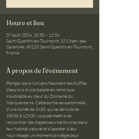
Heure et lieu
07 août 2024, 10:30 – 12:56
Saint-Quentin-en-Tourmont, 32 Chem. des
Garennes, 80120 Saint-Quentin-en-Tourmont,
France
À propos de l'événement
Plongez dans l'univers fascinant des buffles 
d'eau lors d'une balade en remorque 
inoubliable au cœur du Domaine du 
Marquenterre. Cette sortie sensationnelle 
d'une durée de 1h30, qui se déroule de 
10h30 à 12h00, vous permettra de 
rencontrer ces majestueux herbivores dans 
leur habitat naturel et d'assister à leur 
nourrissage, un moment privilégié pour 