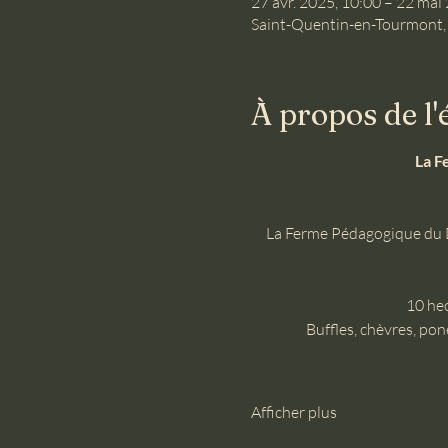
27 avr. 2025, 10:00 – 22 mai
Saint-Quentin-en-Tourmont,
À propos de l
La F
La Ferme Pédagogique du D
10 hec
Buffles, chèvres, pon
Afficher plus