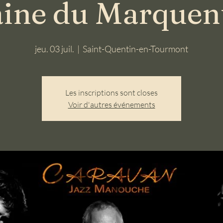
ne du Marquent
jeu. 03 juil.
  |  
Saint-Quentin-en-Tourmont
Les inscriptions sont closes
Voir d'autres événements