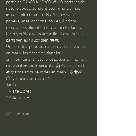
partir de 09h00 à 17h00. 🎉 10 hectares de 
nature vous attendent pour une journée 
inoubliable en famille. Buffles, chèvres, 
poneys, ânes, cochons, poules, dindons, 
moutons évoluent en toute liberté dans la 
ferme, prêts à vous accueillir et à vous faire 
partager leur quotidien. 🐄🐔
Un lieu idéal pour entrer en contact avec les 
animaux, les observer dans leur 
environnement naturel et passer un moment 
convivial en toute sécurité. 🤗 Avis aux petits 
et grands amoureux des animaux ! 🐷🐥🐴
🕔 Dernière entrée à 16h.
Tarifs :
* Visite Libre :
* Adulte : 6 €
Afficher plus