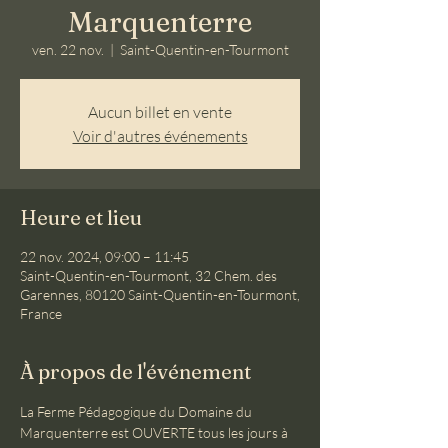
Marquenterre
ven. 22 nov.
  |  
Saint-Quentin-en-Tourmont
Aucun billet en vente
Voir d'autres événements
Heure et lieu
22 nov. 2024, 09:00 – 11:45
Saint-Quentin-en-Tourmont, 32 Chem. des
Garennes, 80120 Saint-Quentin-en-Tourmont,
France
À propos de l'événement
La Ferme Pédagogique du Domaine du 
Marquenterre est OUVERTE tous les jours à 