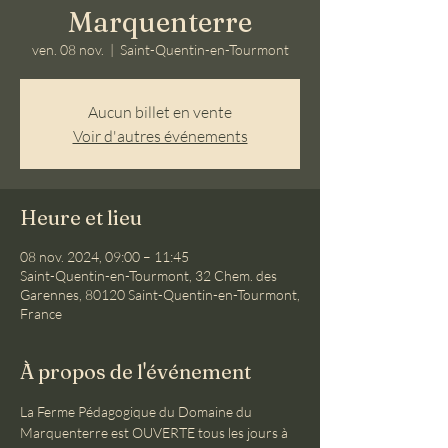
Marquenterre
ven. 08 nov.
  |  
Saint-Quentin-en-Tourmont
Aucun billet en vente
Voir d'autres événements
Heure et lieu
08 nov. 2024, 09:00 – 11:45
Saint-Quentin-en-Tourmont, 32 Chem. des
Garennes, 80120 Saint-Quentin-en-Tourmont,
France
À propos de l'événement
La Ferme Pédagogique du Domaine du 
Marquenterre est OUVERTE tous les jours à 