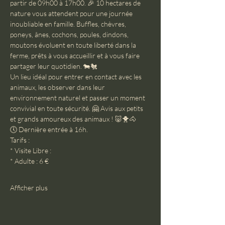
partir de 09h00 à 17h00. 🎉 10 hectares de 
nature vous attendent pour une journée 
inoubliable en famille. Buffles, chèvres, 
poneys, ânes, cochons, poules, dindons, 
moutons évoluent en toute liberté dans la 
ferme, prêts à vous accueillir et à vous faire 
partager leur quotidien. 🐄🐔
Un lieu idéal pour entrer en contact avec les 
animaux, les observer dans leur 
environnement naturel et passer un moment 
convivial en toute sécurité. 🤗 Avis aux petits 
et grands amoureux des animaux ! 🐷🐥🐴
🕔 Dernière entrée à 16h.
Tarifs :
* Visite Libre :
* Adulte : 6 €
Afficher plus