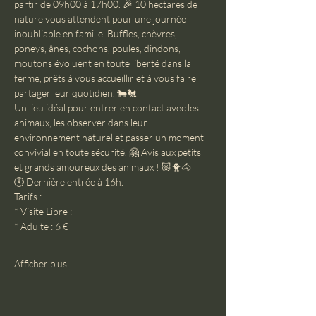
partir de 09h00 à 17h00. 🎉 10 hectares de 
nature vous attendent pour une journée 
inoubliable en famille. Buffles, chèvres, 
poneys, ânes, cochons, poules, dindons, 
moutons évoluent en toute liberté dans la 
ferme, prêts à vous accueillir et à vous faire 
partager leur quotidien. 🐄🐔
Un lieu idéal pour entrer en contact avec les 
animaux, les observer dans leur 
environnement naturel et passer un moment 
convivial en toute sécurité. 🤗 Avis aux petits 
et grands amoureux des animaux ! 🐷🐥🐴
🕔 Dernière entrée à 16h.
Tarifs :
* Visite Libre :
* Adulte : 6 €
Afficher plus