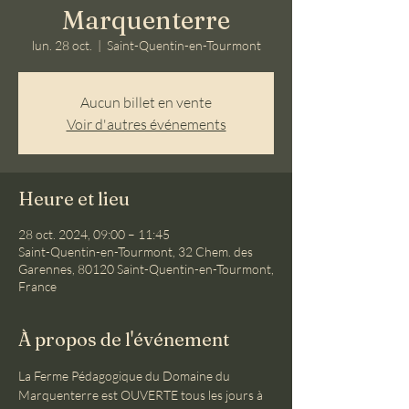
Marquenterre
lun. 28 oct.
  |  
Saint-Quentin-en-Tourmont
Aucun billet en vente
Voir d'autres événements
Heure et lieu
28 oct. 2024, 09:00 – 11:45
Saint-Quentin-en-Tourmont, 32 Chem. des
Garennes, 80120 Saint-Quentin-en-Tourmont,
France
À propos de l'événement
La Ferme Pédagogique du Domaine du 
Marquenterre est OUVERTE tous les jours à 