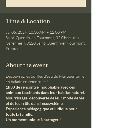
Time & Location
Jul 05, 2024, 10:30 AM – 12:00 PM
Saint-Quentin-en-Tourmont, 32 Chem. des
Garennes, 80120 Saint-Quentin-en-Tourmont,
France
About the event
Découvrez les buffles d'eau du Marquenterre
en balade en remorque !
1h30 de rencontre inoubliable avec ces
animaux fascinants dans leur habitat naturel.
Nourrissage, découverte de leur mode de vie
et de leur rôle dans l'écosystème.
Expérience pédagogique et ludique pour
toute la famille.
Un moment unique à partager !