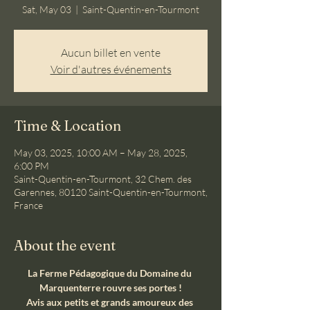
Sat, May 03
  |  
Saint-Quentin-en-Tourmont
Aucun billet en vente
Voir d'autres événements
Time & Location
May 03, 2025, 10:00 AM – May 28, 2025,
6:00 PM
Saint-Quentin-en-Tourmont, 32 Chem. des
Garennes, 80120 Saint-Quentin-en-Tourmont,
France
About the event
La Ferme Pédagogique du Domaine du 
Marquenterre rouvre ses portes !
Avis aux petits et grands amoureux des 