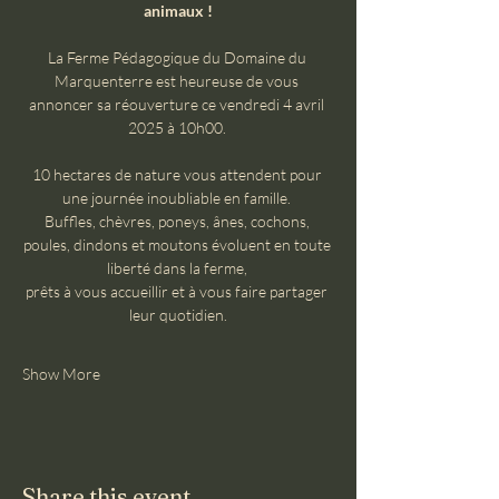
animaux !
La Ferme Pédagogique du Domaine du 
Marquenterre est heureuse de vous 
annoncer sa réouverture ce vendredi 4 avril 
2025 à 10h00. 
10 hectares de nature vous attendent pour 
une journée inoubliable en famille. 
Buffles, chèvres, poneys, ânes, cochons, 
poules, dindons et moutons évoluent en toute 
liberté dans la ferme, 
prêts à vous accueillir et à vous faire partager 
leur quotidien.
Show More
Share this event