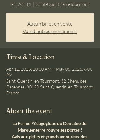
Fri, Apr 11
  |  
Saint-Quentin-en-Tourmont
Aucun billet en vente
Voir d'autres événements
Time & Location
Apr 11, 2025, 10:00 AM – May 06, 2025, 6:00
PM
Saint-Quentin-en-Tourmont, 32 Chem. des
Garennes, 80120 Saint-Quentin-en-Tourmont,
France
About the event
La Ferme Pédagogique du Domaine du 
Marquenterre rouvre ses portes !
Avis aux petits et grands amoureux des 