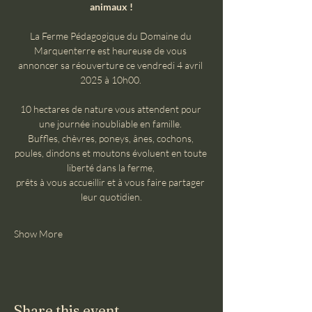
animaux !
La Ferme Pédagogique du Domaine du 
Marquenterre est heureuse de vous 
annoncer sa réouverture ce vendredi 4 avril 
2025 à 10h00. 
10 hectares de nature vous attendent pour 
une journée inoubliable en famille. 
Buffles, chèvres, poneys, ânes, cochons, 
poules, dindons et moutons évoluent en toute 
liberté dans la ferme, 
prêts à vous accueillir et à vous faire partager 
leur quotidien.
Show More
Share this event