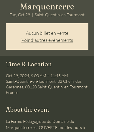
Marquenterre
Tue, Oct 29
  |  
Saint-Quentin-en-Tourmont
Aucun billet en vente
Voir d'autres événements
Time & Location
Oct 29, 2024, 9:00 AM – 11:45 AM
Saint-Quentin-en-Tourmont, 32 Chem. des
Garennes, 80120 Saint-Quentin-en-Tourmont,
France
About the event
La Ferme Pédagogique du Domaine du 
Marquenterre est OUVERTE tous les jours à 