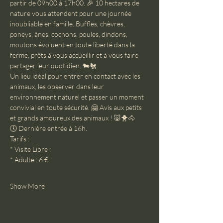
partir de 09h00 à 17h00. 🎉 10 hectares de 
nature vous attendent pour une journée 
inoubliable en famille. Buffles, chèvres, 
poneys, ânes, cochons, poules, dindons, 
moutons évoluent en toute liberté dans la 
ferme, prêts à vous accueillir et à vous faire 
partager leur quotidien. 🐄🐔
Un lieu idéal pour entrer en contact avec les 
animaux, les observer dans leur 
environnement naturel et passer un moment 
convivial en toute sécurité. 🤗 Avis aux petits 
et grands amoureux des animaux ! 🐷🐥🐴
🕔 Dernière entrée à 16h.
Tarifs :
* Visite Libre :
* Adulte : 6 €
Show More