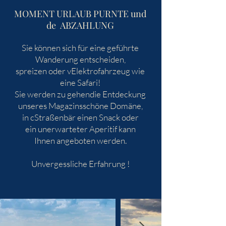
MOMENT URLAUB PUR
NTE und
de
ABZAHLUNG
Sie können sich für eine geführte
Wanderung entscheiden,
spreizen oder v
Elektrofahrzeug wie
eine Safari!
Sie werden zu gehen
die Entdeckung
unseres Magazins
schöne Domäne,
in c
Straßenbär einen Snack oder
ein unerwarteter Aperitif kann
Ihnen angeboten werden.
Unvergessliche Erfahrung !