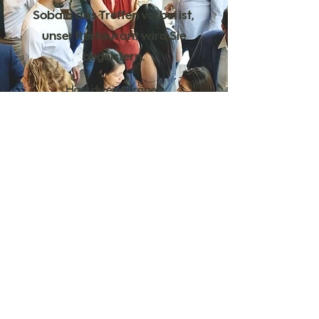
Sobald das Treffen vorbei ist,
unser Restaurant wird Sie
begeistern.
Hast du eine Frage?
Möchten Sie buchen?
Unser Team
steht Ihnen zur Verfügung