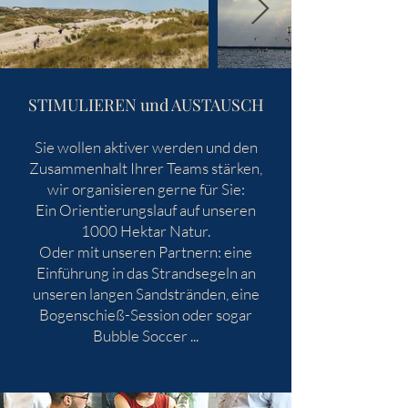
STIMULIEREN und AUSTAUSCH
Sie wollen aktiver werden und den
Zusammenhalt Ihrer Teams stärken,
wir organisieren gerne für Sie:
Ein Orientierungslauf auf unseren
1000 Hektar Natur.
Oder mit unseren Partnern: eine
Einführung in das Strandsegeln an
unseren langen Sandstränden, eine
Bogenschieß-Session oder sogar
Bubble Soccer ...