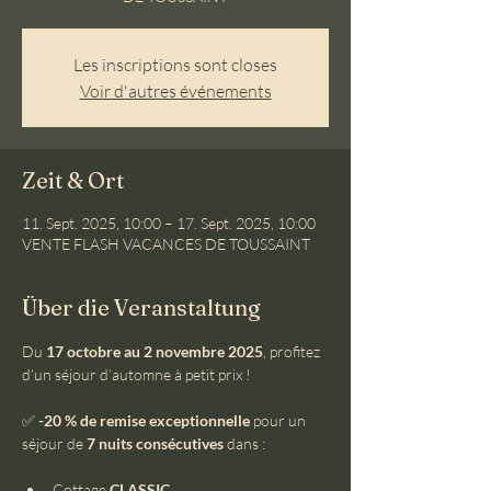
Les inscriptions sont closes
Voir d'autres événements
Zeit & Ort
11. Sept. 2025, 10:00 – 17. Sept. 2025, 10:00
VENTE FLASH VACANCES DE TOUSSAINT
Über die Veranstaltung
Du 
17 octobre au 2 novembre 2025
, profitez 
d’un séjour d’automne à petit prix !
✅ 
-20 % de remise exceptionnelle
 pour un 
séjour de 
7 nuits consécutives
 dans :
Cottage 
CLASSIC