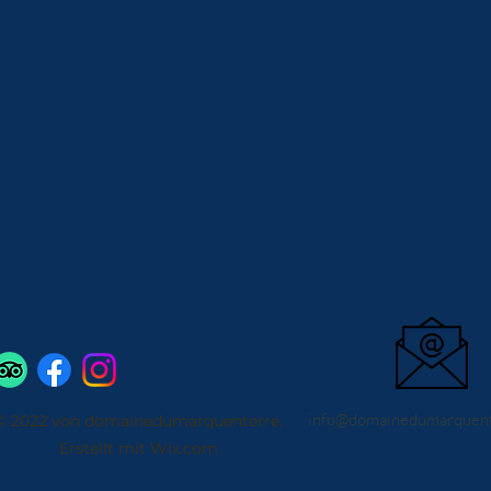
info@domainedumarquent
© 2022 von domainedumarquenterre.
Erstellt mit Wix.com