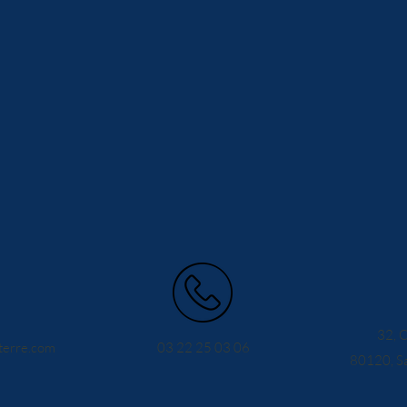
32, 
erre.com
03 22 25 03 06
80120, Sa