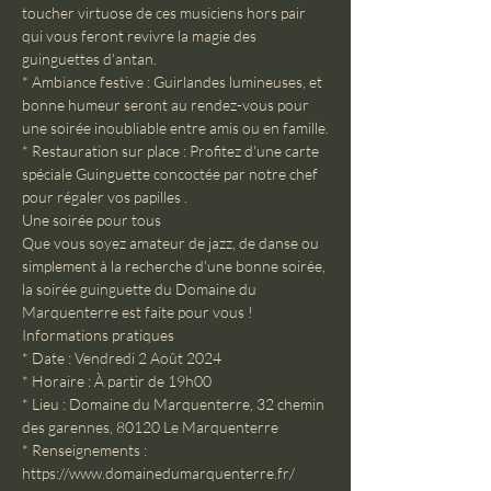
toucher virtuose de ces musiciens hors pair 
qui vous feront revivre la magie des 
guinguettes d'antan.

* Ambiance festive : Guirlandes lumineuses, et 
bonne humeur seront au rendez-vous pour 
une soirée inoubliable entre amis ou en famille.

* Restauration sur place : Profitez d'une carte 
spéciale Guinguette concoctée par notre chef 
pour régaler vos papilles .
Une soirée pour tous
Que vous soyez amateur de jazz, de danse ou 
simplement à la recherche d'une bonne soirée, 
la soirée guinguette du Domaine du 
Marquenterre est faite pour vous !
Informations pratiques
* Date : Vendredi 2 Août 2024

* Horaire : À partir de 19h00

* Lieu : Domaine du Marquenterre, 32 chemin 
des garennes, 80120 Le Marquenterre

* Renseignements : 
https://www.domainedumarquenterre.fr/