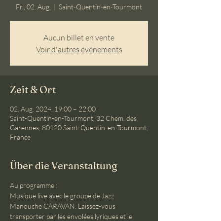
Fr., 02. Aug.
  |  
Saint-Quentin-en-Tourmont
Aucun billet en vente
Voir d'autres événements
Zeit & Ort
02. Aug. 2024, 19:00 – 22:00
Saint-Quentin-en-Tourmont, 32 Chem. des
Garennes, 80120 Saint-Quentin-en-Tourmont,
France
Über die Veranstaltung
Au programme :
Musique live avec le groupe de Jazz 
Manouche CARAVAN. Laissez-vous 
transporter par les envolées lyriques et le 