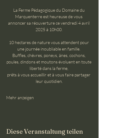
La Ferme Pédagogique du Domaine du 
Marquenterre est heureuse de vous 
annoncer sa réouverture ce vendredi 4 avril 
2025 à 10h00. 
10 hectares de nature vous attendent pour 
une journée inoubliable en famille. 
Buffles, chèvres, poneys, ânes, cochons, 
poules, dindons et moutons évoluent en toute 
liberté dans la ferme, 
prêts à vous accueillir et à vous faire partager 
leur quotidien.
Mehr anzeigen
Diese Veranstaltung teilen