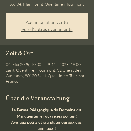
So., 04. Mai
  |  
Saint-Quentin-en-Tourmont
Aucun billet en vente
Voir d'autres événements
Zeit & Ort
04. Mai 2025, 10:00 – 29. Mai 2025, 18:00
Saint-Quentin-en-Tourmont, 32 Chem. des
Garennes, 80120 Saint-Quentin-en-Tourmont,
France
Über die Veranstaltung
La Ferme Pédagogique du Domaine du 
Marquenterre rouvre ses portes !
Avis aux petits et grands amoureux des 
animaux !