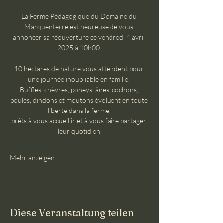
La Ferme Pédagogique du Domaine du 
Marquenterre est heureuse de vous 
annoncer sa réouverture ce vendredi 4 avril 
2025 à 10h00. 
10 hectares de nature vous attendent pour 
une journée inoubliable en famille. 
Buffles, chèvres, poneys, ânes, cochons, 
poules, dindons et moutons évoluent en toute 
liberté dans la ferme, 
prêts à vous accueillir et à vous faire partager 
leur quotidien.
Mehr anzeigen
Diese Veranstaltung teilen