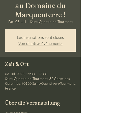
au Domaine du
Marquenterre !
Do., 03. Juli
  |  
Saint-Quentin-en-Tourmont
Les inscriptions sont closes
Voir d'autres événements
Zeit & Ort
03. Juli 2025, 19:00 – 23:00
Saint-Quentin-en-Tourmont, 32 Chem. des
Garennes, 80120 Saint-Quentin-en-Tourmont,
France
Über die Veranstaltung
Au programme :