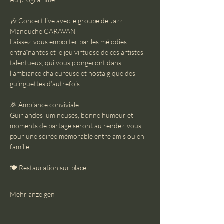
🎶 Concert live avec le groupe de Jazz 
Manouche CARAVAN
Laissez-vous emporter par les mélodies 
entraînantes et le jeu virtuose de ces artistes 
talentueux, qui vous plongeront dans 
l’ambiance chaleureuse et nostalgique des 
guinguettes d’autrefois.
🎉 Ambiance conviviale
Guirlandes lumineuses, bonne humeur et 
moments de partage seront au rendez-vous 
pour une soirée mémorable entre amis ou en 
famille.
🍽 Restauration sur place
Mehr anzeigen