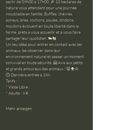
partir de 09h00 à 17h00. 🎉 10 hectares de 
nature vous attendent pour une journée 
inoubliable en famille. Buffles, chèvres, 
poneys, ânes, cochons, poules, dindons, 
moutons évoluent en toute liberté dans la 
ferme, prêts à vous accueillir et à vous faire 
partager leur quotidien. 🐄🐔
Un lieu idéal pour entrer en contact avec les 
animaux, les observer dans leur 
environnement naturel et passer un moment 
convivial en toute sécurité. 🤗 Avis aux petits 
et grands amoureux des animaux ! 🐷🐥🐴
🕔 Dernière entrée à 16h.
Tarifs :
* Visite Libre :
* Adulte : 6 €
Mehr anzeigen