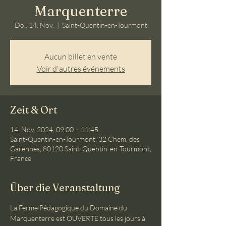
Marquenterre
Do., 14. Nov.
  |  
Saint-Quentin-en-Tourmont
Aucun billet en vente
Voir d'autres événements
Zeit & Ort
14. Nov. 2024, 09:00 – 11:45
Saint-Quentin-en-Tourmont, 32 Chem. des
Garennes, 80120 Saint-Quentin-en-Tourmont,
France
Über die Veranstaltung
La Ferme Pédagogique du Domaine du 
Marquenterre est OUVERTE tous les jours à 