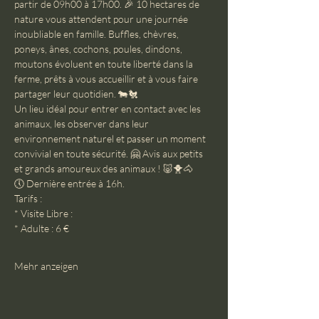
partir de 09h00 à 17h00. 🎉 10 hectares de 
nature vous attendent pour une journée 
inoubliable en famille. Buffles, chèvres, 
poneys, ânes, cochons, poules, dindons, 
moutons évoluent en toute liberté dans la 
ferme, prêts à vous accueillir et à vous faire 
partager leur quotidien. 🐄🐔
Un lieu idéal pour entrer en contact avec les 
animaux, les observer dans leur 
environnement naturel et passer un moment 
convivial en toute sécurité. 🤗 Avis aux petits 
et grands amoureux des animaux ! 🐷🐥🐴
🕔 Dernière entrée à 16h.
Tarifs :
* Visite Libre :
* Adulte : 6 €
Mehr anzeigen