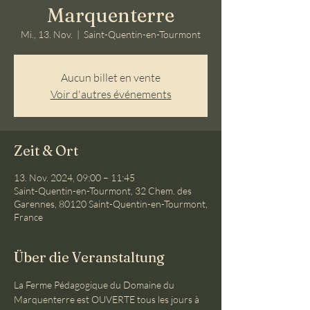
Marquenterre
Mi., 13. Nov.
  |  
Saint-Quentin-en-Tourmont
Aucun billet en vente
Voir d'autres événements
Zeit & Ort
13. Nov. 2024, 09:00 – 11:45
Saint-Quentin-en-Tourmont, 32 Chem. des
Garennes, 80120 Saint-Quentin-en-Tourmont,
France
Über die Veranstaltung
La Ferme Pédagogique du Domaine du 
Marquenterre est OUVERTE tous les jours à 